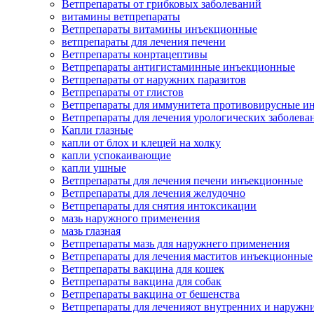
Ветпрепараты от грибковых заболеваний
витамины ветпрепараты
Ветпрепараты витамины инъекционные
ветпрепараты для лечения печени
Ветпрепараты конртацептивы
Ветпрепараты антигистаминные инъекционные
Ветпрепараты от наружних паразитов
Ветпрепараты от глистов
Ветпрепараты для иммунитета противовирусные и
Ветпрепараты для лечения урологических заболева
Капли глазные
капли от блох и клещей на холку
капли успокаивающие
капли ушные
Ветпрепараты для лечения печени инъекционные
Ветпрепараты для лечения желудочно
Ветпрепараты для снятия интоксикации
мазь наружного применения
мазь глазная
Ветпрепараты мазь для наружнего применения
Ветпрепараты для лечения маститов инъекционные
Ветпрепараты вакцина для кошек
Ветпрепараты вакцина для собак
Ветпрепараты вакцина от бешенства
Ветпрепараты для леченияот внутренних и наружн