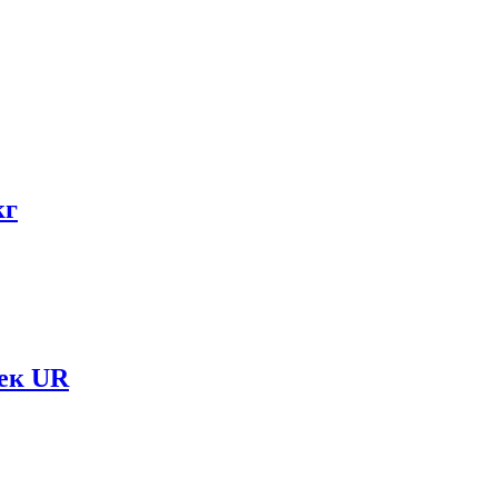
кг
ек UR