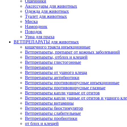
Ошейники
Аксессуары для животных
Одежда для животных
Туалет для животных
Миска
Намордник
Поводок
Урна для праха
ВЕТПРЕПАРАТЫ для животных
кишечного тракта инъекционные
Ветпрепараты, препарат от кожных заболеваний
Ветпрепараты, отблох и клещей
Ветпрепараты глистогонные
Ветпрепараты
Ветпрепараты от ушного клеща
Ветпрепараты антибиотики
Ветпрепараты противовирусные инъекционные
Ветпрепараты противовирусные глазные
Ветпрепараты капли ушные от отитов
Ветпрепараты капли ушные от отитов и ушного кл
Ветпрепараты витамины
Ветпрепараты биостимулятор
Ветпрепараты слабительные
Ветпрепараты пробиотики
от блох и клещей