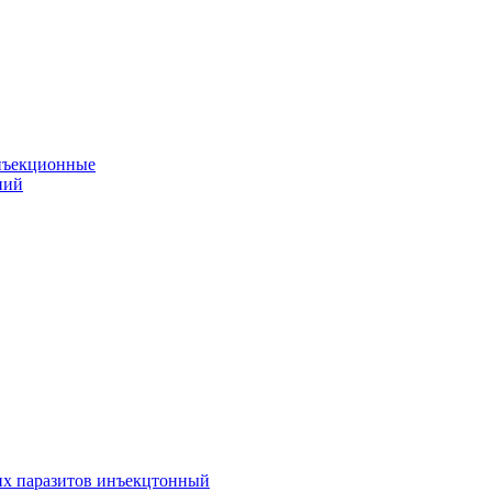
нъекционные
ний
их паразитов инъекцтонный