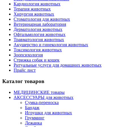
Кардиология животных
Терапия животных
Хирургия животных
Стоматология для животных
Ветеринарная лаборатория
Дерматология животных
Офтальмология животных
Травматология животных
Акушерство и гинекология животных
Токсикология животных
Зоопсихология
Стрижка собак и кошек
Ритуальные услуги для домашних животных
Прайс лист
Каталог товаров
МЕДИЦИНСКИЕ товары
АКСЕССУАРЫ для животных
Сумка-переноска
Бандаж
Игрушки для животных
Грумминг
Лежанка