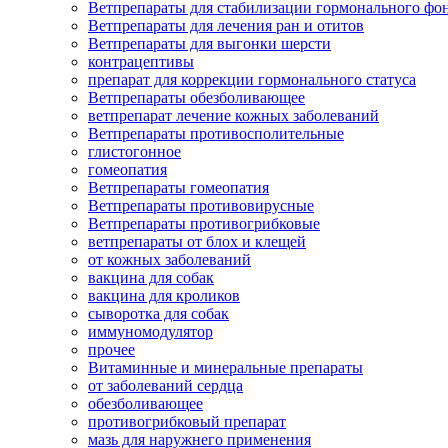
Ветпрепараты для стабилизации гормонального ф
Ветпрепараты для лечения ран и отитов
Ветпрепараты для выгонки шерсти
контрацептивы
препарат для коррекции гормонального статуса
Ветпрепараты обезболивающее
ветпрепарат лечение кожных заболеваний
Ветпрепараты противосполительные
глистогонное
гомеопатия
Ветпрепараты гомеопатия
Ветпрепараты противовирусные
Ветпрепараты противогрибковые
ветпрепараты от блох и клещей
от кожных заболеваний
вакцина для собак
вакцина для кроликов
сыворотка для собак
иммуномодулятор
прочее
Витаминные и минеральные препараты
от заболеваний сердца
обезболивающее
противогрибковый препарат
мазь для наружнего применения