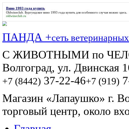
Вино 1993 года купить
Oldwineclub. Бургундское
вино 1993 года купить
для особенного случая можно здесь.
oldwineclub.ru
ПАНДА +
сеть ветеринарных
С ЖИВОТНЫМИ по ЧЕЛ
Волгоград, ул. Двинская 1
37-22-46
7
+7 (8442)
+7 (919)
Магазин «Лапаушко» г. В
торговый центр, около вх
Главная