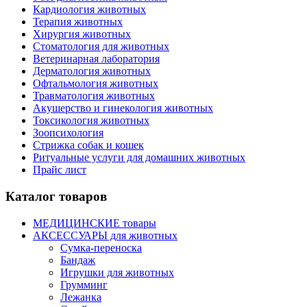
Кардиология животных
Терапия животных
Хирургия животных
Стоматология для животных
Ветеринарная лаборатория
Дерматология животных
Офтальмология животных
Травматология животных
Акушерство и гинекология животных
Токсикология животных
Зоопсихология
Стрижка собак и кошек
Ритуальные услуги для домашних животных
Прайс лист
Каталог товаров
МЕДИЦИНСКИЕ товары
АКСЕССУАРЫ для животных
Сумка-переноска
Бандаж
Игрушки для животных
Грумминг
Лежанка