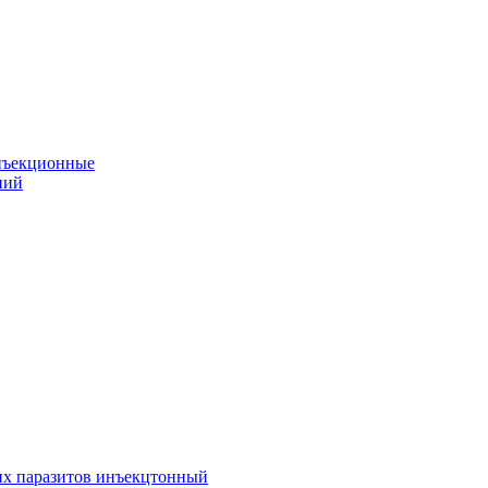
нъекционные
ний
их паразитов инъекцтонный