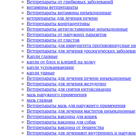
Ветпрепараты от грибковых заболеваний
витамины ветпрепараты
Ветпрепараты витамины инъекционные
ветпрепараты для лечения печени
Ветпрепараты конртацептивы
Ветпрепараты антигистаминные инъекционные
Ветпрепараты от наружних паразитов
Ветпрепараты от глистов
Ветпрепараты для иммунитета противовирусные и
Ветпрепараты для лечения урологических заболева
Капли глазные
капли от блох и клещей на холку
капли успокаивающие
капли ушные
Ветпрепараты для лечения печени инъекционные
Ветпрепараты для лечения желудочно
Ветпрепараты для снятия интоксикации
мазь наружного применения
мазь глазная
Ветпрепараты мазь для наружнего применения
Ветпрепараты для лечения маститов инъекционные
Ветпрепараты вакцина для кошек
Ветпрепараты вакцина для собак
Ветпрепараты вакцина от бешенства
Ветпрепараты для леченияот внутренних и наружн