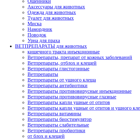
Ошейники
Аксессуары для животных
Одежда для животных
Туалет для животных
Миска
Намордник
Поводок
Урна для праха
ВЕТПРЕПАРАТЫ для животных
кишечного тракта инъекционные
Ветпрепараты, препарат от кожных заболеваний
Ветпрепараты, отблох и клещей
Ветпрепараты глистогонные
Ветпрепараты
Ветпрепараты от ушного клеща
Ветпрепараты антибиотики
Ветпрепараты противовирусные инъекционные
Ветпрепараты противовирусные глазные
Ветпрепараты капли ушные от отитов
Ветпрепараты капли ушные от отитов и ушного кл
Ветпрепараты витамины
Ветпрепараты биостимулятор
Ветпрепараты слабительные
Ветпрепараты пробиотики
от блох и клещей