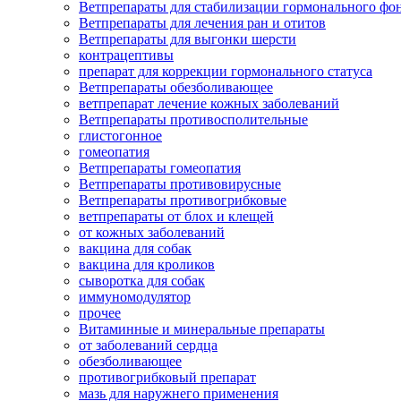
Ветпрепараты для стабилизации гормонального ф
Ветпрепараты для лечения ран и отитов
Ветпрепараты для выгонки шерсти
контрацептивы
препарат для коррекции гормонального статуса
Ветпрепараты обезболивающее
ветпрепарат лечение кожных заболеваний
Ветпрепараты противосполительные
глистогонное
гомеопатия
Ветпрепараты гомеопатия
Ветпрепараты противовирусные
Ветпрепараты противогрибковые
ветпрепараты от блох и клещей
от кожных заболеваний
вакцина для собак
вакцина для кроликов
сыворотка для собак
иммуномодулятор
прочее
Витаминные и минеральные препараты
от заболеваний сердца
обезболивающее
противогрибковый препарат
мазь для наружнего применения