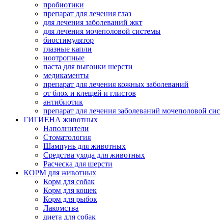
пробиотики
препарат для лечения глаз
для лечения заболеваний жкт
для лечения мочеполовой системы
биостимулятор
глазные капли
ноотропные
паста для выгонки шерсти
медикаменты
препарат для лечения кожных заболеваний
от блох и клещей и глистов
антибиотик
препарат для лечения заболеваний мочеполовой си
ГИГИЕНА животных
Наполнители
Cтоматология
Шампунь для животных
Cредства ухода для животных
Расческа для шерсти
КОРМ для животных
Корм для собак
Корм для кошек
Корм для рыбок
Лакомства
диета для собак