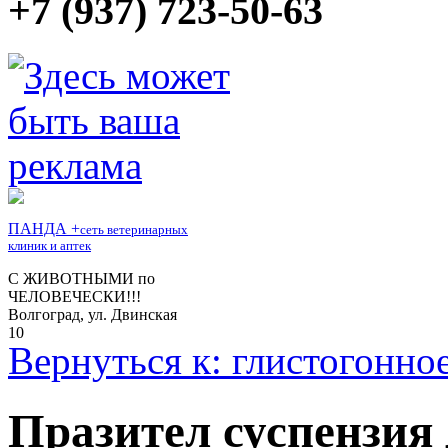
+7 (937) 723-50-63
Вернуться к: глистогонно
Празител суспензия 