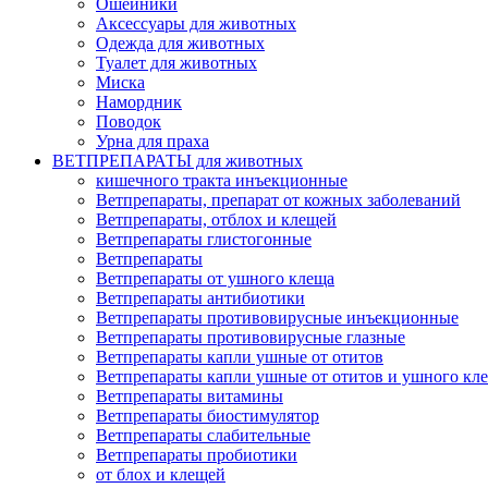
Ошейники
Аксессуары для животных
Одежда для животных
Туалет для животных
Миска
Намордник
Поводок
Урна для праха
ВЕТПРЕПАРАТЫ для животных
кишечного тракта инъекционные
Ветпрепараты, препарат от кожных заболеваний
Ветпрепараты, отблох и клещей
Ветпрепараты глистогонные
Ветпрепараты
Ветпрепараты от ушного клеща
Ветпрепараты антибиотики
Ветпрепараты противовирусные инъекционные
Ветпрепараты противовирусные глазные
Ветпрепараты капли ушные от отитов
Ветпрепараты капли ушные от отитов и ушного кл
Ветпрепараты витамины
Ветпрепараты биостимулятор
Ветпрепараты слабительные
Ветпрепараты пробиотики
от блох и клещей