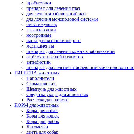
пробиотики
препарат для лечения глаз
для лечения заболеваний жкт
для лечения мочеполовой системы
биостимулятор
глазные капли
ноотропные
паста для выгонки шерсти
медикаменты
препарат для лечения кожных заболеваний
от блох и клещей и глистов
антибиотик
препарат для лечения заболеваний мочеполовой си
ГИГИЕНА животных
Наполнители
Cтоматология
Шампунь для животных
Cредства ухода для животных
Расческа для шерсти
КОРМ для животных
Корм для собак
Корм для кошек
Корм для рыбок
Лакомства
диета для собак