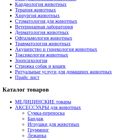
Кардиология животных
Терапия животных
Хирургия животных
Стоматология для животных
Ветеринарная лаборатория
Дерматология животных
Офтальмология животных
Травматология животных
Акушерство и гинекология животных
Токсикология животных
Зоопсихология
Стрижка собак и кошек
Ритуальные услуги для домашних животных
Прайс лист
Каталог товаров
МЕДИЦИНСКИЕ товары
АКСЕССУАРЫ для животных
Сумка-переноска
Бандаж
Игрушки для животных
Грумминг
Лежанка