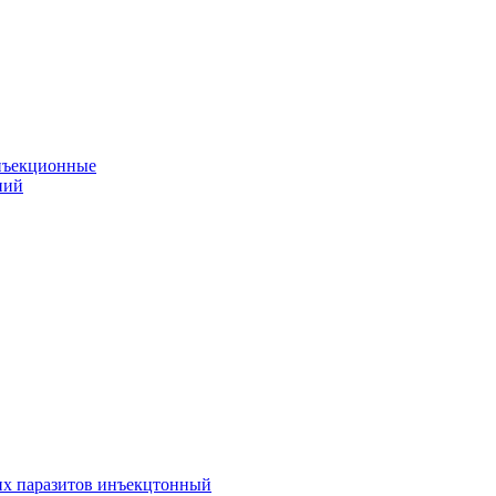
нъекционные
ний
их паразитов инъекцтонный