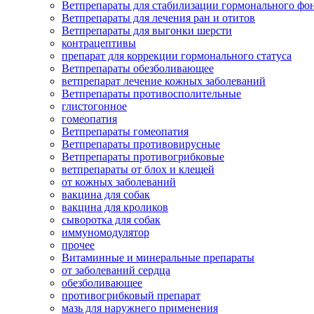
Ветпрепараты для стабилизации гормонального ф
Ветпрепараты для лечения ран и отитов
Ветпрепараты для выгонки шерсти
контрацептивы
препарат для коррекции гормонального статуса
Ветпрепараты обезболивающее
ветпрепарат лечение кожных заболеваний
Ветпрепараты противосполительные
глистогонное
гомеопатия
Ветпрепараты гомеопатия
Ветпрепараты противовирусные
Ветпрепараты противогрибковые
ветпрепараты от блох и клещей
от кожных заболеваний
вакцина для собак
вакцина для кроликов
сыворотка для собак
иммуномодулятор
прочее
Витаминные и минеральные препараты
от заболеваний сердца
обезболивающее
противогрибковый препарат
мазь для наружнего применения