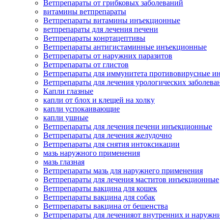
Ветпрепараты от грибковых заболеваний
витамины ветпрепараты
Ветпрепараты витамины инъекционные
ветпрепараты для лечения печени
Ветпрепараты конртацептивы
Ветпрепараты антигистаминные инъекционные
Ветпрепараты от наружних паразитов
Ветпрепараты от глистов
Ветпрепараты для иммунитета противовирусные и
Ветпрепараты для лечения урологических заболева
Капли глазные
капли от блох и клещей на холку
капли успокаивающие
капли ушные
Ветпрепараты для лечения печени инъекционные
Ветпрепараты для лечения желудочно
Ветпрепараты для снятия интоксикации
мазь наружного применения
мазь глазная
Ветпрепараты мазь для наружнего применения
Ветпрепараты для лечения маститов инъекционные
Ветпрепараты вакцина для кошек
Ветпрепараты вакцина для собак
Ветпрепараты вакцина от бешенства
Ветпрепараты для леченияот внутренних и наружн