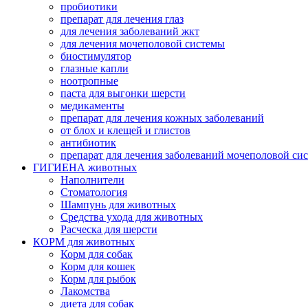
пробиотики
препарат для лечения глаз
для лечения заболеваний жкт
для лечения мочеполовой системы
биостимулятор
глазные капли
ноотропные
паста для выгонки шерсти
медикаменты
препарат для лечения кожных заболеваний
от блох и клещей и глистов
антибиотик
препарат для лечения заболеваний мочеполовой си
ГИГИЕНА животных
Наполнители
Cтоматология
Шампунь для животных
Cредства ухода для животных
Расческа для шерсти
КОРМ для животных
Корм для собак
Корм для кошек
Корм для рыбок
Лакомства
диета для собак