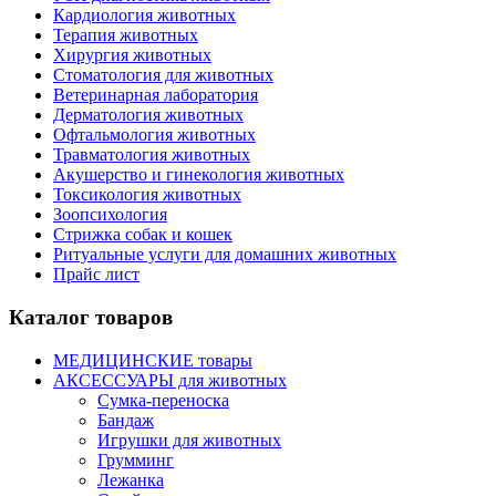
Кардиология животных
Терапия животных
Хирургия животных
Стоматология для животных
Ветеринарная лаборатория
Дерматология животных
Офтальмология животных
Травматология животных
Акушерство и гинекология животных
Токсикология животных
Зоопсихология
Стрижка собак и кошек
Ритуальные услуги для домашних животных
Прайс лист
Каталог товаров
МЕДИЦИНСКИЕ товары
АКСЕССУАРЫ для животных
Сумка-переноска
Бандаж
Игрушки для животных
Грумминг
Лежанка