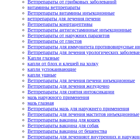
Ветпрепараты от грибковых заболеваний
витамины ветпрепараты
Ветпрепараты витамины инъекционные
ветпрепараты для лечения печени
Ветпрепараты конртацептивы
Ветпрепараты антигистаминные инъекционные
Ветпрепараты от наружних паразитов
Ветпрепараты от глистов
Ветпрепараты для иммунитета противовирусные и
Ветпрепараты для лечения урологических заболева
Капли глазные
капли от блох и клещей на холку
капли успокаивающие
капли ушные
Ветпрепараты для лечения печени инъекционные
Ветпрепараты для лечения желудочно
Ветпрепараты для снятия интоксикации
мазь наружного применения
мазь глазная
Ветпрепараты мазь для наружнего применения
Ветпрепараты для лечения маститов инъекционные
Ветпрепараты вакцина для кошек
Ветпрепараты вакцина для собак
Ветпрепараты вакцина от бешенства
Ветпрепараты для леченияот внутренних и наружн