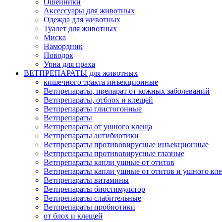
Ошейники
Аксессуары для животных
Одежда для животных
Туалет для животных
Миска
Намордник
Поводок
Урна для праха
ВЕТПРЕПАРАТЫ для животных
кишечного тракта инъекционные
Ветпрепараты, препарат от кожных заболеваний
Ветпрепараты, отблох и клещей
Ветпрепараты глистогонные
Ветпрепараты
Ветпрепараты от ушного клеща
Ветпрепараты антибиотики
Ветпрепараты противовирусные инъекционные
Ветпрепараты противовирусные глазные
Ветпрепараты капли ушные от отитов
Ветпрепараты капли ушные от отитов и ушного кл
Ветпрепараты витамины
Ветпрепараты биостимулятор
Ветпрепараты слабительные
Ветпрепараты пробиотики
от блох и клещей