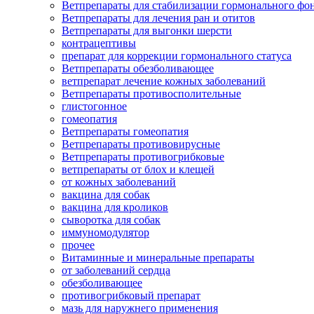
Ветпрепараты для стабилизации гормонального ф
Ветпрепараты для лечения ран и отитов
Ветпрепараты для выгонки шерсти
контрацептивы
препарат для коррекции гормонального статуса
Ветпрепараты обезболивающее
ветпрепарат лечение кожных заболеваний
Ветпрепараты противосполительные
глистогонное
гомеопатия
Ветпрепараты гомеопатия
Ветпрепараты противовирусные
Ветпрепараты противогрибковые
ветпрепараты от блох и клещей
от кожных заболеваний
вакцина для собак
вакцина для кроликов
сыворотка для собак
иммуномодулятор
прочее
Витаминные и минеральные препараты
от заболеваний сердца
обезболивающее
противогрибковый препарат
мазь для наружнего применения