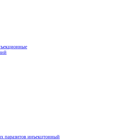
нъекционные
ний
их паразитов инъекцтонный