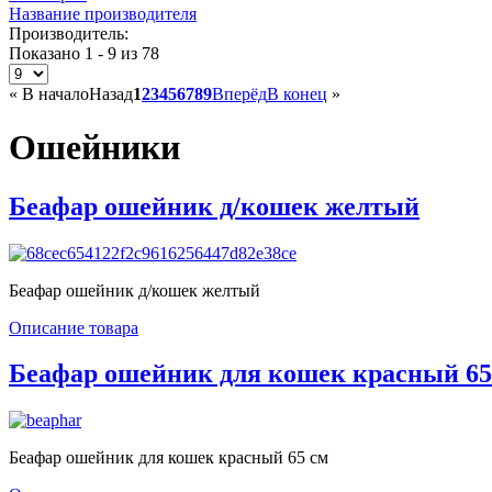
Название производителя
Производитель:
Показано 1 - 9 из 78
«
В начало
Назад
1
2
3
4
5
6
7
8
9
Вперёд
В конец
»
Ошейники
Беафар ошейник д/кошек желтый
Беафар ошейник д/кошек желтый
Описание товара
Беафар ошейник для кошек красный 65
Беафар ошейник для кошек красный 65 см