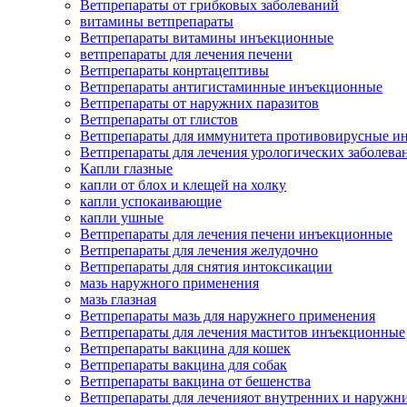
Ветпрепараты от грибковых заболеваний
витамины ветпрепараты
Ветпрепараты витамины инъекционные
ветпрепараты для лечения печени
Ветпрепараты конртацептивы
Ветпрепараты антигистаминные инъекционные
Ветпрепараты от наружних паразитов
Ветпрепараты от глистов
Ветпрепараты для иммунитета противовирусные и
Ветпрепараты для лечения урологических заболева
Капли глазные
капли от блох и клещей на холку
капли успокаивающие
капли ушные
Ветпрепараты для лечения печени инъекционные
Ветпрепараты для лечения желудочно
Ветпрепараты для снятия интоксикации
мазь наружного применения
мазь глазная
Ветпрепараты мазь для наружнего применения
Ветпрепараты для лечения маститов инъекционные
Ветпрепараты вакцина для кошек
Ветпрепараты вакцина для собак
Ветпрепараты вакцина от бешенства
Ветпрепараты для леченияот внутренних и наружн