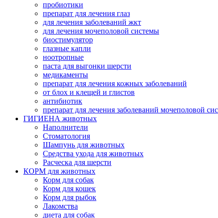
пробиотики
препарат для лечения глаз
для лечения заболеваний жкт
для лечения мочеполовой системы
биостимулятор
глазные капли
ноотропные
паста для выгонки шерсти
медикаменты
препарат для лечения кожных заболеваний
от блох и клещей и глистов
антибиотик
препарат для лечения заболеваний мочеполовой си
ГИГИЕНА животных
Наполнители
Cтоматология
Шампунь для животных
Cредства ухода для животных
Расческа для шерсти
КОРМ для животных
Корм для собак
Корм для кошек
Корм для рыбок
Лакомства
диета для собак