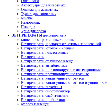
Ошейники
Аксессуары для животных
Одежда для животных
Туалет для животных
Миска
Намордник
Поводок
Урна для праха
ВЕТПРЕПАРАТЫ для животных
кишечного тракта инъекционные
Ветпрепараты, препарат от кожных заболеваний
Ветпрепараты, отблох и клещей
Ветпрепараты глистогонные
Ветпрепараты
Ветпрепараты от ушного клеща
Ветпрепараты антибиотики
Ветпрепараты противовирусные инъекционные
Ветпрепараты противовирусные глазные
Ветпрепараты капли ушные от отитов
Ветпрепараты капли ушные от отитов и ушного кл
Ветпрепараты витамины
Ветпрепараты биостимулятор
Ветпрепараты слабительные
Ветпрепараты пробиотики
от блох и клещей