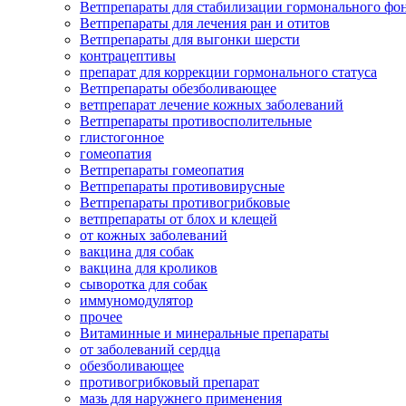
Ветпрепараты для стабилизации гормонального ф
Ветпрепараты для лечения ран и отитов
Ветпрепараты для выгонки шерсти
контрацептивы
препарат для коррекции гормонального статуса
Ветпрепараты обезболивающее
ветпрепарат лечение кожных заболеваний
Ветпрепараты противосполительные
глистогонное
гомеопатия
Ветпрепараты гомеопатия
Ветпрепараты противовирусные
Ветпрепараты противогрибковые
ветпрепараты от блох и клещей
от кожных заболеваний
вакцина для собак
вакцина для кроликов
сыворотка для собак
иммуномодулятор
прочее
Витаминные и минеральные препараты
от заболеваний сердца
обезболивающее
противогрибковый препарат
мазь для наружнего применения