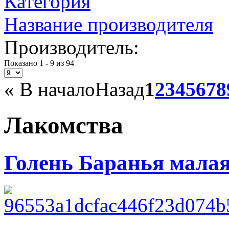
Категория
Название производителя
Производитель:
Показано 1 - 9 из 94
«
В начало
Назад
1
2
3
4
5
6
7
8
Лакомства
Голень Баранья мала